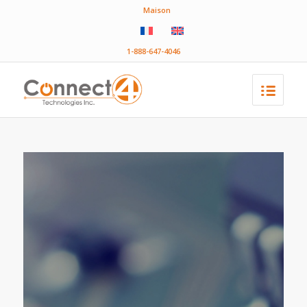
Maison
1-888-647-4046